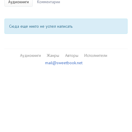
Аудиокниги
Комментарии
Сюда еще никто не успел написать
Аудиокниги
Жанры
Авторы
Исполнители
mail@sweetbook.net