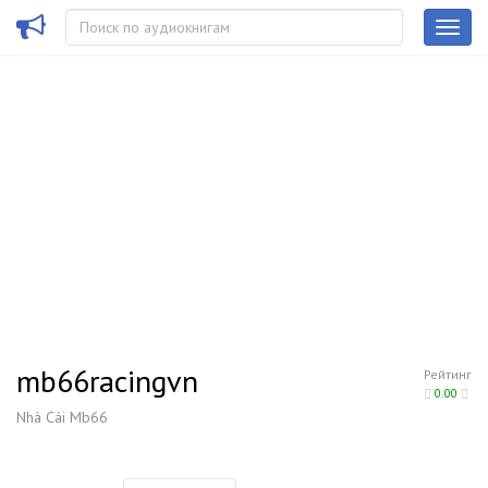
mb66racingvn
Рейтинг
0.00
Nhà Cái Mb66