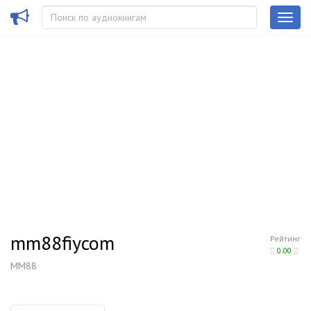
mm88fiycom
Рейтинг
0.00
MM88