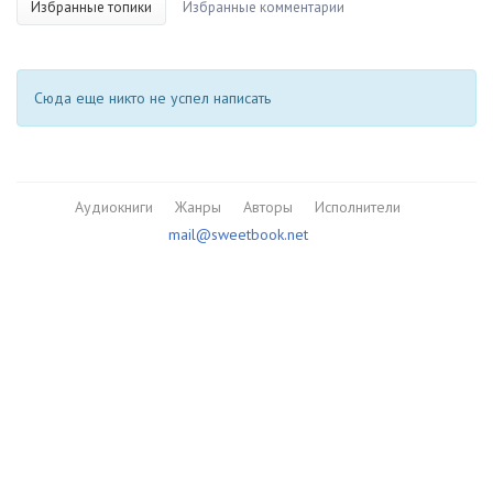
Избранные топики
Избранные комментарии
Сюда еще никто не успел написать
Аудиокниги
Жанры
Авторы
Исполнители
mail@sweetbook.net