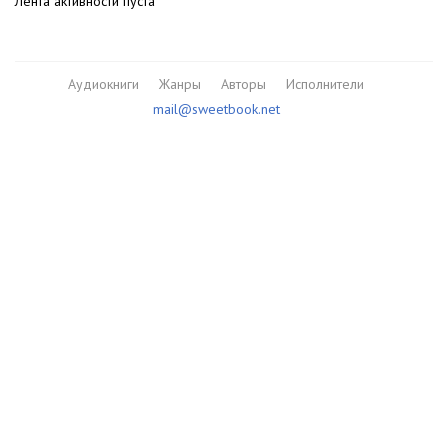
Лента активности пуста
Аудиокниги
Жанры
Авторы
Исполнители
mail@sweetbook.net