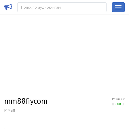
mm88fiycom
Рейтинг
0.00
MM88