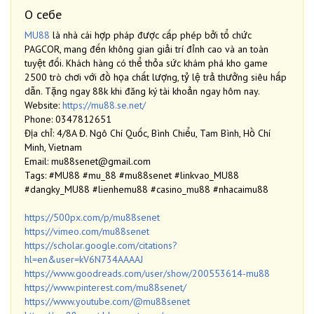
О себе
MU88
là nhà cái hợp pháp được cấp phép bởi tổ chức
PAGCOR, mang đến không gian giải trí đỉnh cao và an toàn
tuyệt đối. Khách hàng có thể thỏa sức khám phá kho game
2500 trò chơi với đồ họa chất lượng, tỷ lệ trả thưởng siêu hấp
dẫn. Tặng ngay 88k khi đăng ký tài khoản ngay hôm nay.
Website:
https://mu88.se.net/
Phone: 0347812651
Địa chỉ: 4/8A Đ. Ngô Chí Quốc, Bình Chiểu, Tam Bình, Hồ Chí
Minh, Vietnam
Email: mu88senet@gmail.com
Tags: #MU88 #mu_88 #mu88senet #linkvao_MU88
#dangky_MU88 #lienhemu88 #casino_mu88 #nhacaimu88
https://500px.com/p/mu88senet
https://vimeo.com/mu88senet
https://scholar.google.com/citations?
hl=en&user=kV6N734AAAAJ
https://www.goodreads.com/user/show/200553614-mu88
https://www.pinterest.com/mu88senet/
https://www.youtube.com/@mu88senet