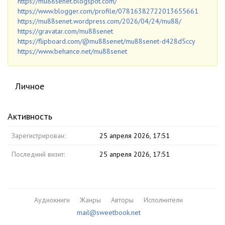
https://mu88senet.blogspot.com/
https://www.blogger.com/profile/07816382722013655661
https://mu88senet.wordpress.com/2026/04/24/mu88/
https://gravatar.com/mu88senet
https://flipboard.com/@mu88senet/mu88senet-d428d5ccy
https://www.behance.net/mu88senet
Личное
Активность
Зарегистрирован:
25 апреля 2026, 17:51
Последний визит:
25 апреля 2026, 17:51
Аудиокниги
Жанры
Авторы
Исполнители
mail@sweetbook.net