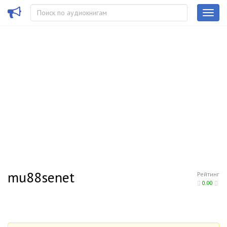
mu88senet
Рейтинг
0.00