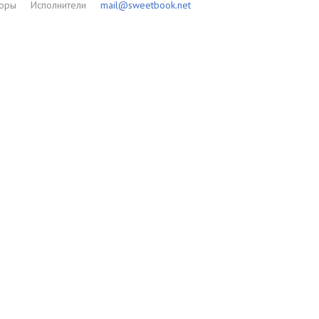
торы
Исполнители
mail@sweetbook.net