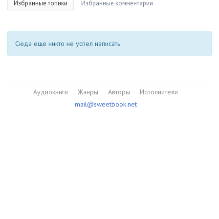
Избранные топики
Избранные комментарии
Сюда еще никто не успел написать
Аудиокниги
Жанры
Авторы
Исполнители
mail@sweetbook.net