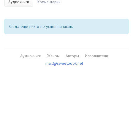
Аудиокниги
Комментарии
Сюда еще никто не успел написать
Аудиокниги
Жанры
Авторы
Исполнители
mail@sweetbook.net