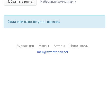
Избранные топики
Избранные комментарии
Сюда еще никто не успел написать
Аудиокниги
Жанры
Авторы
Исполнители
mail@sweetbook.net