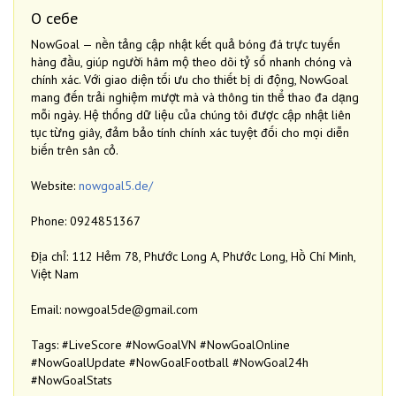
О себе
NowGoal — nền tảng cập nhật kết quả bóng đá trực tuyến
hàng đầu, giúp người hâm mộ theo dõi tỷ số nhanh chóng và
chính xác. Với giao diện tối ưu cho thiết bị di động, NowGoal
mang đến trải nghiệm mượt mà và thông tin thể thao đa dạng
mỗi ngày. Hệ thống dữ liệu của chúng tôi được cập nhật liên
tục từng giây, đảm bảo tính chính xác tuyệt đối cho mọi diễn
biến trên sân cỏ.
Website:
nowgoal5.de/
Phone: 0924851367
Địa chỉ: 112 Hẻm 78, Phước Long A, Phước Long, Hồ Chí Minh,
Việt Nam
Email: nowgoal5de@gmail.com
Tags: #LiveScore #NowGoalVN #NowGoalOnline
#NowGoalUpdate #NowGoalFootball #NowGoal24h
#NowGoalStats