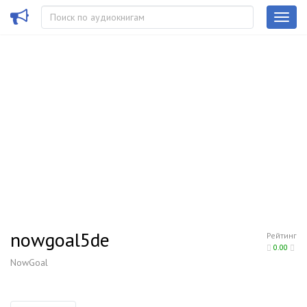
nowgoal5de
Рейтинг
0.00
NowGoal