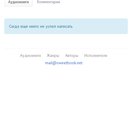
Аудиокниги
Комментарии
Сюда еще никто не успел написать
Аудиокниги
Жанры
Авторы
Исполнители
mail@sweetbook.net