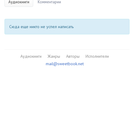
Аудиокниги
Комментарии
Сюда еще никто не успел написать
Аудиокниги
Жанры
Авторы
Исполнители
mail@sweetbook.net