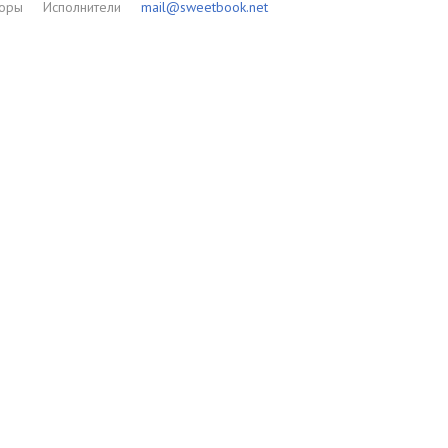
торы
Исполнители
mail@sweetbook.net