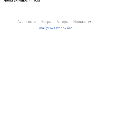
Лента активности пуста
Аудиокниги
Жанры
Авторы
Исполнители
mail@sweetbook.net