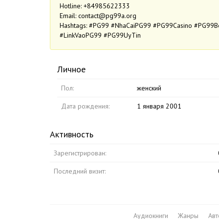
Hotline: +84985622333
Email: contact@pg99a.org
Hashtags: #PG99 #NhaCaiPG99 #PG99Casino #PG99
#LinkVaoPG99 #PG99UyTin
Личное
Пол:
женский
Дата рождения:
1 января 2001
Активность
Зарегистрирован:
Последний визит:
Аудиокниги
Жанры
Ав