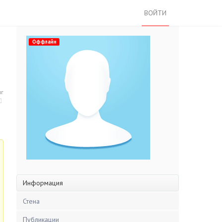
ВОЙТИ
Оффлайн
нг
Информация
Стена
Публикации