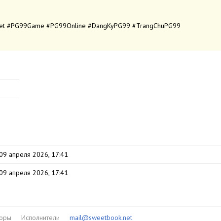
Bet #PG99Game #PG99Online #DangKyPG99 #TrangChuPG99
09 апреля 2026, 17:41
09 апреля 2026, 17:41
торы
Исполнители
mail@sweetbook.net