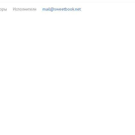
торы
Исполнители
mail@sweetbook.net