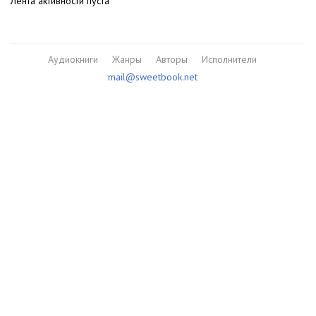
Лента активности пуста
Аудиокниги
Жанры
Авторы
Исполнители
mail@sweetbook.net