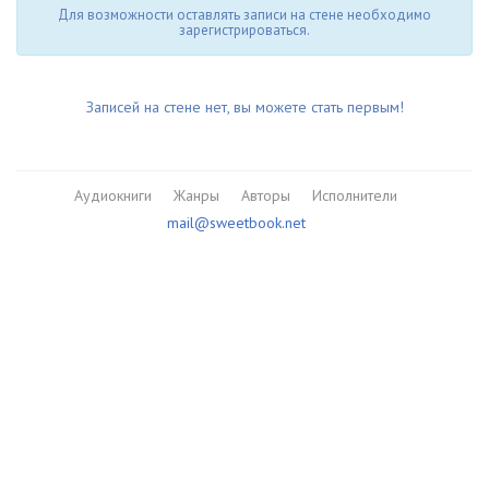
Для возможности оставлять записи на стене необходимо
зарегистрироваться.
Записей на стене нет, вы можете стать первым!
Аудиокниги
Жанры
Авторы
Исполнители
mail@sweetbook.net