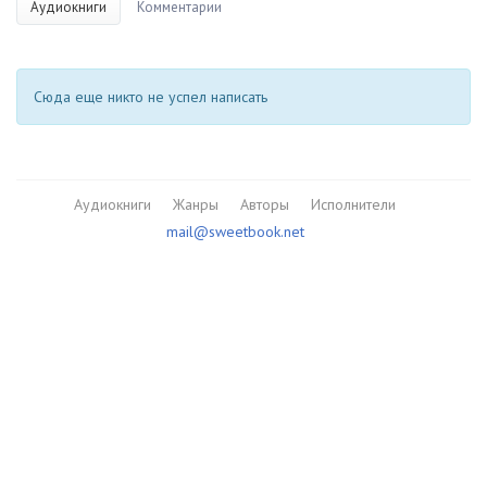
Аудиокниги
Комментарии
Сюда еще никто не успел написать
Аудиокниги
Жанры
Авторы
Исполнители
mail@sweetbook.net