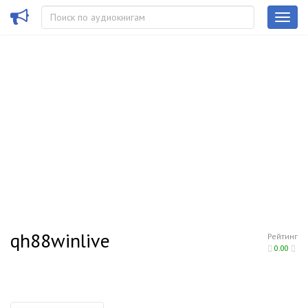
qh88winlive
Рейтинг
0.00