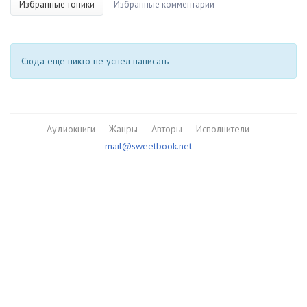
Избранные топики
Избранные комментарии
Сюда еще никто не успел написать
Аудиокниги
Жанры
Авторы
Исполнители
mail@sweetbook.net