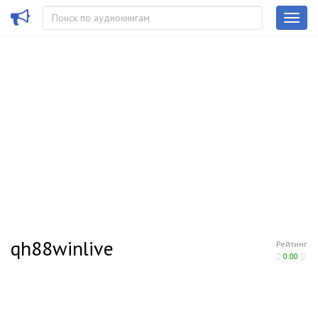
qh88winlive
Рейтинг
0.00