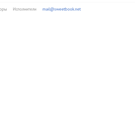
торы
Исполнители
mail@sweetbook.net