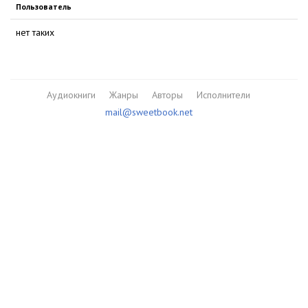
Пользователь
нет таких
Аудиокниги
Жанры
Авторы
Исполнители
mail@sweetbook.net