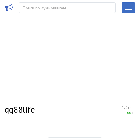
qq88life
Рейтинг
0.00