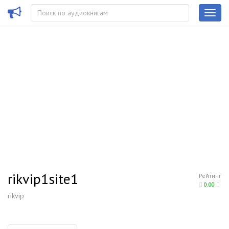
rikvip1site1
Рейтинг
0.00
rikvip