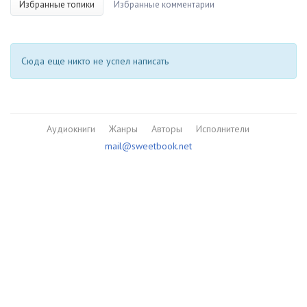
Избранные топики
Избранные комментарии
Сюда еще никто не успел написать
Аудиокниги
Жанры
Авторы
Исполнители
mail@sweetbook.net