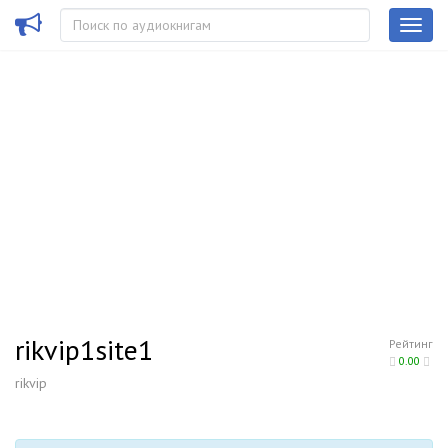
rikvip1site1
Рейтинг
0.00
rikvip