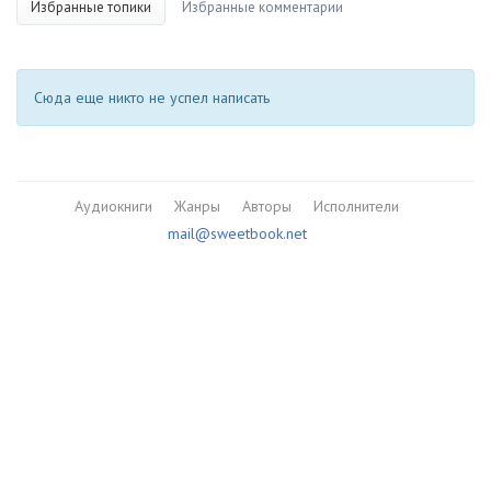
Избранные топики
Избранные комментарии
Сюда еще никто не успел написать
Аудиокниги
Жанры
Авторы
Исполнители
mail@sweetbook.net