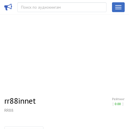
rr88innet
Рейтинг
0.00
RR88