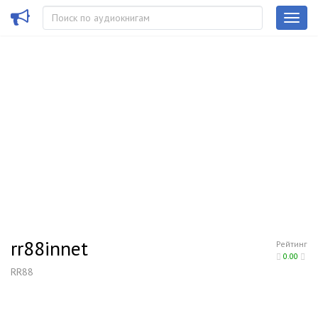
rr88innet
Рейтинг
0.00
RR88