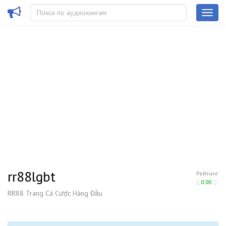
rr88lgbt
Рейтинг
0.00
RR88 Trang Cá Cược Hàng Đầu