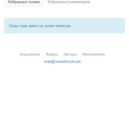
Избранные топики
Избранные комментарии
Сюда еще никто не успел написать
Аудиокниги
Жанры
Авторы
Исполнители
mail@sweetbook.net