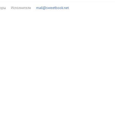
торы
Исполнители
mail@sweetbook.net