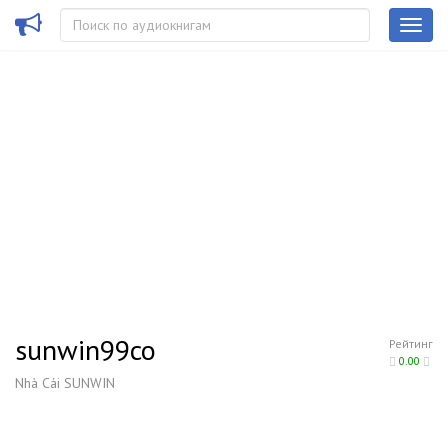
sunwin99co
Рейтинг
0.00
Nhà Cái SUNWIN