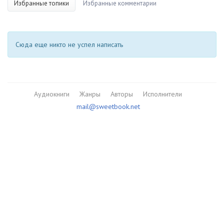
Избранные топики
Избранные комментарии
Сюда еще никто не успел написать
Аудиокниги
Жанры
Авторы
Исполнители
mail@sweetbook.net