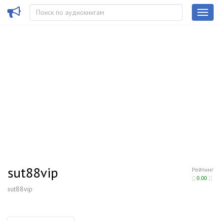
sut88vip
Рейтинг
0.00
sut88vip