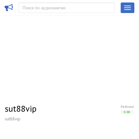
sut88vip
Рейтинг
0.00
sut88vip