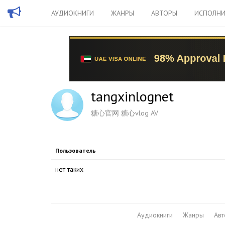
АУДИОКНИГИ
ЖАНРЫ
АВТОРЫ
ИСПОЛНИ
tangxinlognet
糖心官网 糖心vlog AV
Пользователь
нет таких
Аудиокниги
Жанры
Ав