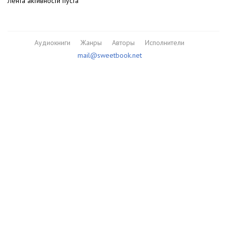
Лента активности пуста
Аудиокниги
Жанры
Авторы
Исполнители
mail@sweetbook.net