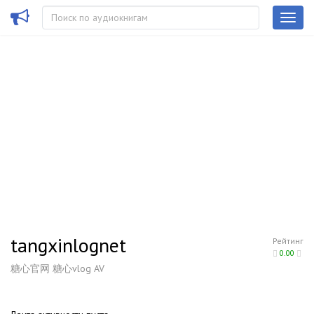
tangxinlognet
Рейтинг
0.00
糖心官网 糖心vlog AV