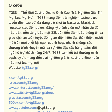
О себе
TG88 – Thế Giới Casino Online Đỉnh Cao, Trải Nghiệm Giải Trí
Mọi Lúc, Mọi Nơi – TG88 mang đến trải nghiệm casino trực
tuyến đỉnh cao với đa dạng trò chơi từ baccarat, blackjack,
roulette, slot đến poker; đăng ký thành viên mới nhận ưu đãi
hấp dẫn; nền tảng bảo mật SSL tiên tiến đảm bảo thông tin và
giao dịch an toàn tuyệt đối; giao diện hiện đại, thân thiện, mượt
mà trên mọi thiết bị; nạp rút linh hoạt, nhanh chóng; các
chương trình khuyến mãi và sự kiện đặc sắc hàng tuần; đội
ngũ hỗ trợ khách hàng 24/7; TG88 cam kết trả thưởng minh
bạch, uy tín, mang đến trải nghiệm giải trí casino online hoàn
hảo mọi lúc, mọi nơi.
Website:
tg88a.org/
x.com/tg88aorg
issuu.com/tg88aorg
www.pinterest.com/tg88aorg/
www.twitch.tv/tg88aorg/about
gravatar.com/tg88aorg
500px.com/p/tg88aorg
www.youtube.com/
@tg88aorg