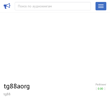
tg88aorg
Рейтинг
0.00
tg88