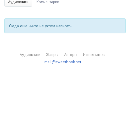
Аудиокниги
Комментарии
Сюда еще никто не успел написать
Аудиокниги
Жанры
Авторы
Исполнители
mail@sweetbook.net