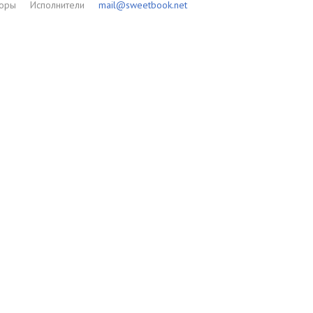
торы
Исполнители
mail@sweetbook.net