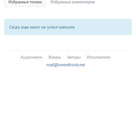
Избранные топики
Избранные комментарии
Сюда еще никто не успел написать
Аудиокниги
Жанры
Авторы
Исполнители
mail@sweetbook.net