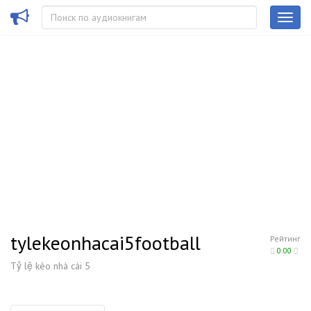
tylekeonhacai5football
Рейтинг
0.00
Tỷ lệ kèo nhà cái 5