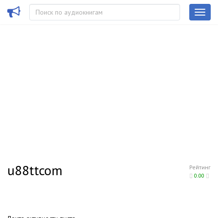
u88ttcom
Рейтинг
0.00