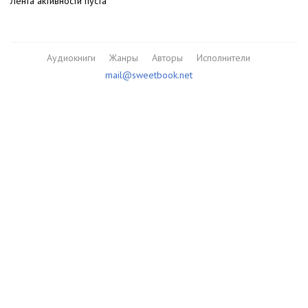
Лента активности пуста
Аудиокниги
Жанры
Авторы
Исполнители
mail@sweetbook.net