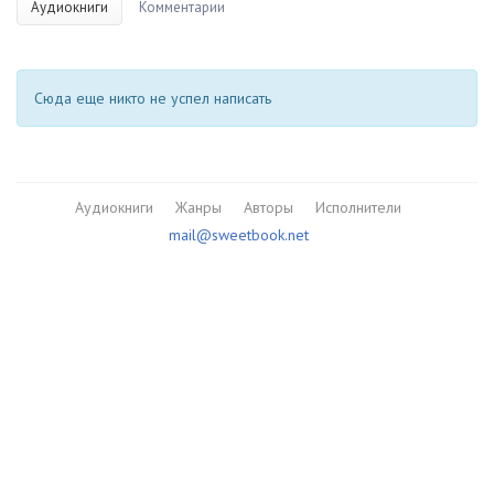
Аудиокниги
Комментарии
Сюда еще никто не успел написать
Аудиокниги
Жанры
Авторы
Исполнители
mail@sweetbook.net