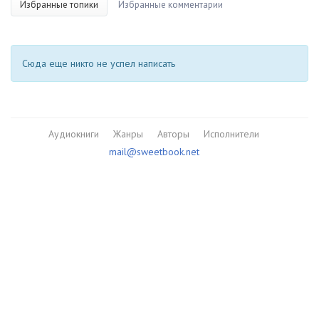
Избранные топики
Избранные комментарии
Сюда еще никто не успел написать
Аудиокниги
Жанры
Авторы
Исполнители
mail@sweetbook.net