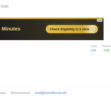
ТЕЛИ
Сила
Рейти
0.00
0.00
торы
Исполнители
mail@sweetbook.net