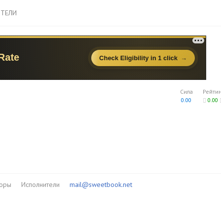
ТЕЛИ
Сила
Рейти
0.00
0.00
торы
Исполнители
mail@sweetbook.net