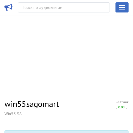
win55sagomart
Рейтинг
0.00
Win55 SA