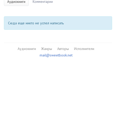
Аудиокниги
Комментарии
Сюда еще никто не успел написать
Аудиокниги
Жанры
Авторы
Исполнители
mail@sweetbook.net