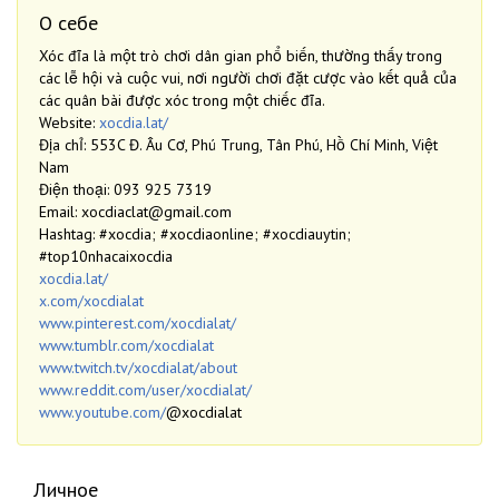
О себе
Xóc đĩa là một trò chơi dân gian phổ biến, thường thấy trong
các lễ hội và cuộc vui, nơi người chơi đặt cược vào kết quả của
các quân bài được xóc trong một chiếc đĩa.
Website:
xocdia.lat/
Địa chỉ: 553C Đ. Âu Cơ, Phú Trung, Tân Phú, Hồ Chí Minh, Việt
Nam
Điện thoại: 093 925 7319
Email: xocdiaclat@gmail.com
Hashtag: #xocdia; #xocdiaonline; #xocdiauytin;
#top10nhacaixocdia
xocdia.lat/
x.com/xocdialat
www.pinterest.com/xocdialat/
www.tumblr.com/xocdialat
www.twitch.tv/xocdialat/about
www.reddit.com/user/xocdialat/
www.youtube.com/
@xocdialat
Личное