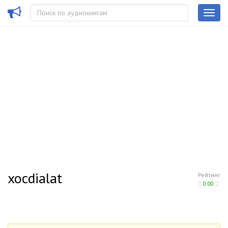
xocdialat
Рейтинг
0.00