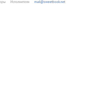
торы
Исполнители
mail@sweetbook.net